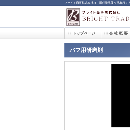
ブライト商事株式会社は、眼鏡業界及び他業種で
トップページ
会 社 概 要
バフ用研磨剤