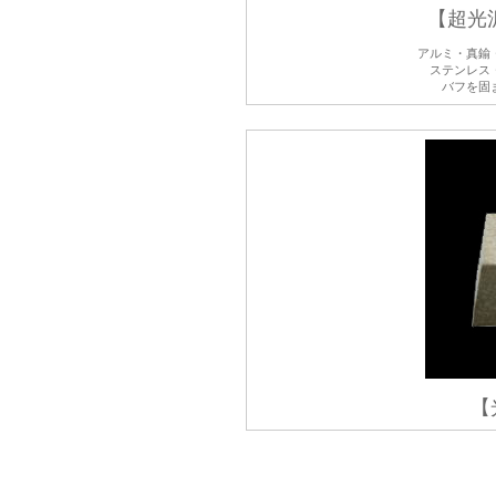
【超光沢
アルミ・真鍮
ステンレス
バフを固
【