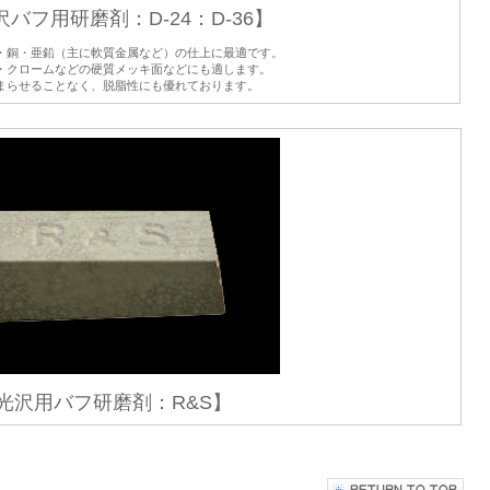
バフ用研磨剤：D-24：D-36】
・銅・亜鉛（主に軟質金属など）の仕上に最適です。
・クロームなどの硬質メッキ面などにも適します。
まらせることなく、脱脂性にも優れております。
光沢用バフ研磨剤：R&S】